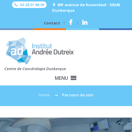
03 28 51 96 30
891 avenue de Rosendael - 59240
Dunkerque
Contact
.
.
Centre de Cancérologie Dunkerque
MENU
Home
Parcours de soin