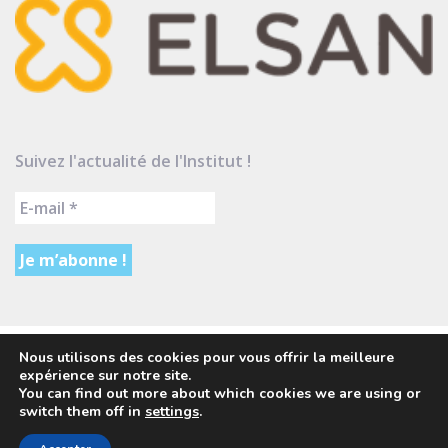
Suivez l'actualité de l'Institut !
Nous utilisons des cookies pour vous offrir la meilleure
expérience sur notre site.
Contact
Politique de protection des données
You can find out more about which cookies we are using or
Mentions légales
switch them off in
settings
.
Institut Andrée Dutreix © 2023 Tous droits réservés | Suivez-nous
sur :