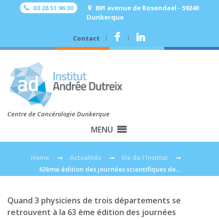
03 28 51 96 30
891 avenue de Rosendael - 59240
Dunkerque
Contact
.
.
Centre de Cancérologie Dunkerque
MENU
Home
Actualités
Vie de l'Institut
63ème édition des journées scientifiques de...
Quand 3 physiciens de trois départements se
retrouvent à la 63 ème édition des journées