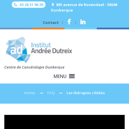
03 28 51 96 30
891 avenue de Rosendael - 59240
Dunkerque
Contact
.
.
Centre de Cancérologie Dunkerque
MENU
Home
FAQ
Les thérapies ciblées